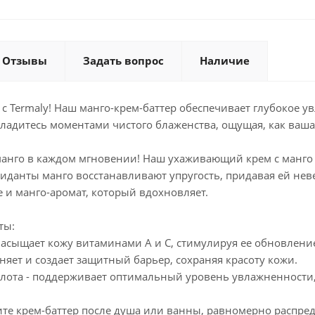
Отзывы
Задать вопрос
Наличие
с Termaly! Наш манго-крем-баттер обеспечивает глубокое у
ладитесь моментами чистого блаженства, ощущая, как ваша
анго в каждом мгновении! Наш ухаживающий крем с манго 
иданты манго восстанавливают упругость, придавая ей не
 и манго-аромат, который вдохновляет.
ты:
насыщает кожу витаминами А и С, стимулируя ее обновлени
яет и создает защитный барьер, сохраняя красоту кожи.
лота - поддерживает оптимальный уровень увлажненности,
те крем-баттер после душа или ванны, равномерно распред