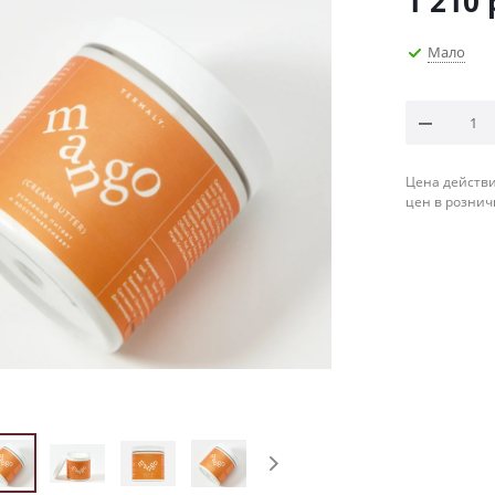
1 210
Мало
Цена действи
цен в рознич