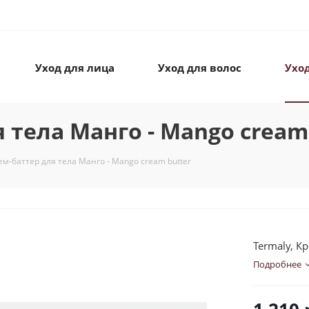
Уход для лица
Уход для волос
Уход
я тела Манго - Mango cream
ем-баттер для тела Манго - Mango cream butter
Termaly, К
Подробнее