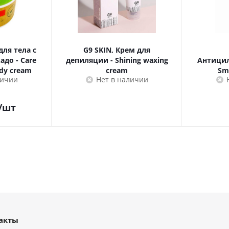
для тела с
G9 SKIN, Крем для
адо - Care
депиляции - Shining waxing
Антицил
ody cream
cream
Sm
личии
Нет в наличии
/шт
акты