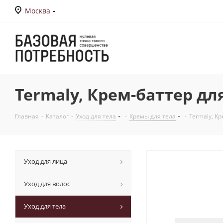
Москва
Termaly, Крем-баттер дл
Главная
-
Каталог
-
Уход для тела
-
Кремы для тела
-
Termaly, Кр
Уход для лица
Уход для волос
Уход для тела