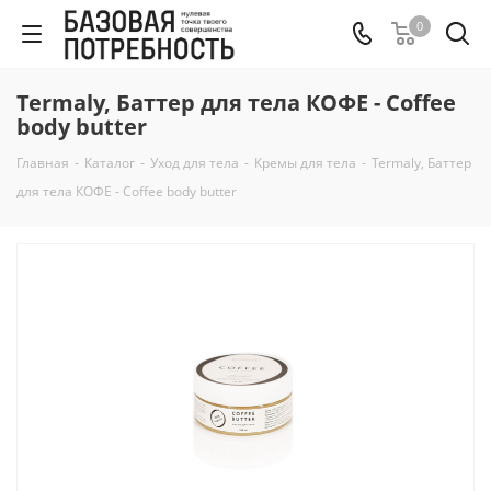
0
Termaly, Баттер для тела КОФЕ - Coffee
body butter
Главная
-
Каталог
-
Уход для тела
-
Кремы для тела
-
Termaly, Баттер
для тела КОФЕ - Coffee body butter