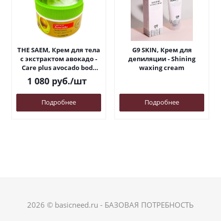
THE SAEM, Крем для тела
G9 SKIN, Крем для
с экстрактом авокадо -
депиляции - Shining
Care plus avocado body
waxing cream
cream
1 080
руб.
/шт
Подробнее
Подробнее
2026 © basicneed.ru - БАЗОВАЯ ПОТРЕБНОСТЬ