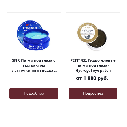
SNP, Патчи под глаза с
PETITFEE, Гидрогелевые
экстрактом
патчи под глаза -
ласточкиного гнезда -
Hydrogel eye patch
Bird's nest aqua eye patch
от
1 880 руб.
Подробнее
Подробнее