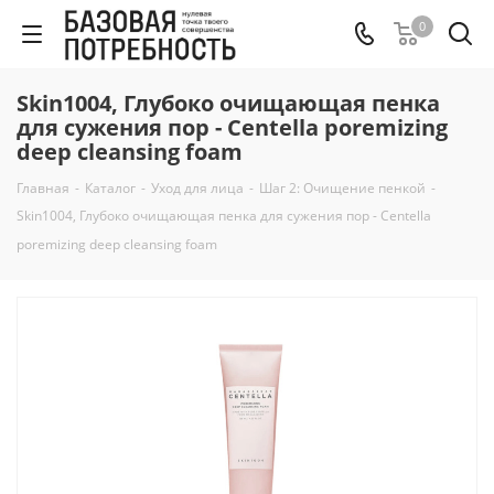
0
Skin1004, Глубоко очищающая пенка
для сужения пор - Centella poremizing
deep cleansing foam
Главная
-
Каталог
-
Уход для лица
-
Шаг 2: Очищение пенкой
-
Skin1004, Глубоко очищающая пенка для сужения пор - Centella
poremizing deep cleansing foam